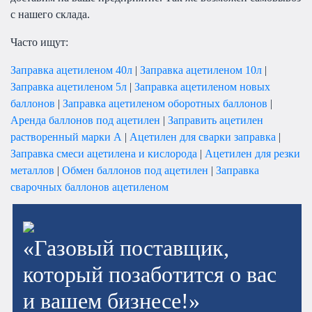
с нашего склада.
Часто ищут:
Заправка ацетиленом 40л
|
Заправка ацетиленом 10л
|
Заправка ацетиленом 5л
|
Заправка ацетиленом новых
баллонов
|
Заправка ацетиленом оборотных баллонов
|
Аренда баллонов под ацетилен
|
Заправить ацетилен
растворенный марки А
|
Ацетилен для сварки заправка
|
Заправка смеси ацетилена и кислорода
|
Ацетилен для резки
металлов
|
Обмен баллонов под ацетилен
|
Заправка
сварочных баллонов ацетиленом
«Газовый поставщик,
который позаботится о вас
и вашем бизнесе!»