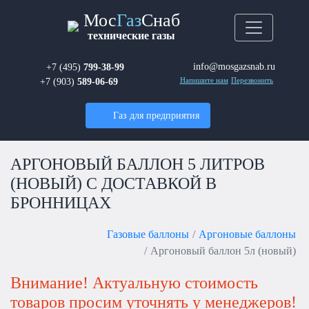
Мос
Газ
Снаб
технические газы
info@mosgazsnab.ru
+7 (495)
799-38-99
+7 (903)
589-06-69
Напишите нам
Перезвонить
Газ для предприятия
АРГОНОВЫЙ БАЛЛОН 5 ЛИТРОВ
(НОВЫЙ) С ДОСТАВКОЙ В
БРОННИЦАХ
Газовые баллоны
Аргоновые баллоны
Аргоновый баллон 5л (новый)
Внимание! Актуальную стоимость
товаров просим уточнять у менеджеров!