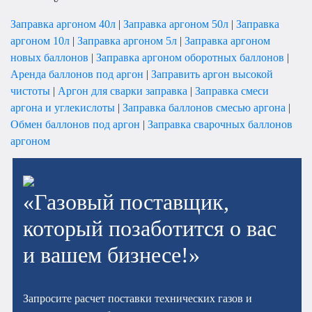
Заправка аргоном 40л
|
Заправка аргоном 50л
|
Заправка
аргоном 10л
|
Заправка аргоном 5л
|
Заправка аргоном
новых баллонов
|
Заправка аргоном оборотных баллонов
|
Аренда баллонов под аргон
|
Заправить аргон высокой
чистоты
|
Аргон для сварки заправка
|
Заправка смеси
аргона и углекислоты
|
Заправка баллонов смесью аргона
|
Обмен баллонов под аргон
|
Заправка сварочных баллонов
аргоном
«Газовый поставщик,
который позаботится о вас
и вашем бизнесе!»
Запросите расчет поставки технических газов и