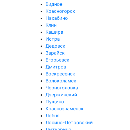
Видное
Красногорск
Нахабино
Клин
Кашира
Истра
Дедовск
Зарайск
Егорьевск
Дмитров
Воскресенск
Волоколамск
Черноголовка
Дзержинский
Пущино
Краснознаменск
Лобня
Лосино-Петровский
Лыткарино