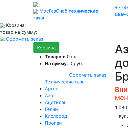
+7 (4
Мос
Газ
Снаб
технические
589-
газы
Корзина:
товар на сумму:
Оформить заказ
Аз
Корзина
Товаров:
0
шт.
до
На сумму:
0
руб.
Б
Оформить заказ
Технические газы
Вни
Аргон
Азот
мен
Ацетилен
1 08
Гелий
Кислород
Куп
Пропан