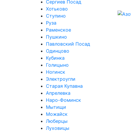
Сергиев Посад
Хотьково
Ступино
Руза
Раменское
Пушкино
Павловский Посад
Одинцово
Кубинка
Голицыно
Ногинск
Электроугли
Старая Купавна
Апрелевка
Наро-Фоминск
Мытищи
Можайск
Люберцы
Луховицы