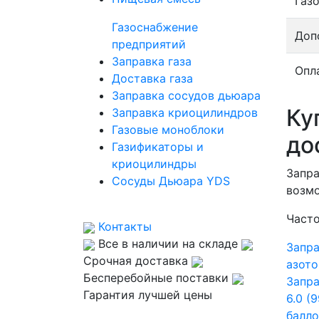
Газ
Газоснабжение
Доп
предприятий
Заправка газа
Опл
Доставка газа
Заправка сосудов дьюара
Ку
Заправка криоцилиндров
Газовые моноблоки
до
Газификаторы и
криоцилиндры
Запра
Сосуды Дьюара YDS
возмо
Часто
Контакты
Все в наличии на складе
Запра
Срочная доставка
азото
Бесперебойные поставки
Запра
Гарантия лучшей цены
6.0 (
балло