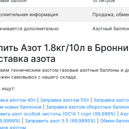
овый баллон
10 литров
олнительная информация
Продажа, обмен
ачивается дополнительно
Азотный баллон
пить Азот 1.8кг/10л в Бронн
ставка азота
вим техническим азотом газовые азотные баллоны и д
жен самовывоз с нашего склада.
 ищут:
вка азотом 40л
|
Заправка азотом 50л
|
Заправка азото
м новых баллонов
|
Заправка азотом оборотных баллон
вить азот особой чистоты (ОСЧ) 1 сорт (99,999%)
|
Азо
99,9999%)
|
Заправить азот 5.5 (99,9995%)
|
Обмен балло
нов азотом