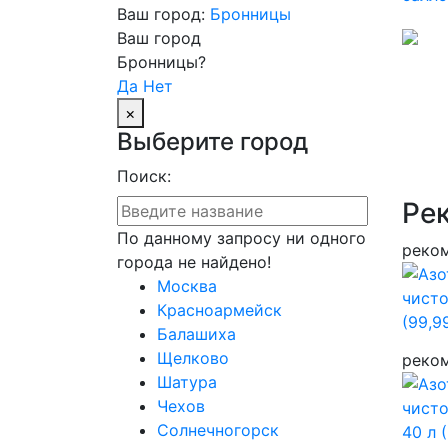
Ваш город:
Бронницы
Ваш город
Бронницы?
Да
Нет
×
Выберите город
Поиск:
Ре
По данному запросу ни одного
реко
города не найдено!
Москва
Красноармейск
Балашиха
Щелково
реко
Шатура
Чехов
Солнечногорск