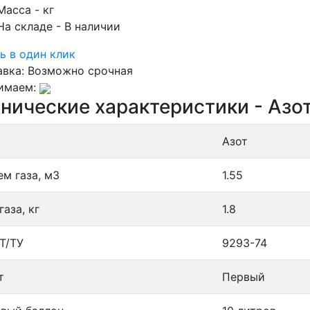
Масса
- кг
На складе
- В наличии
ь в один клик
авка:
Возможно срочная
имаем:
нические характеристики - Азот
Азот
ем газа, м3
1.55
газа, кг
1.8
Т/ТУ
9293-74
т
Первый