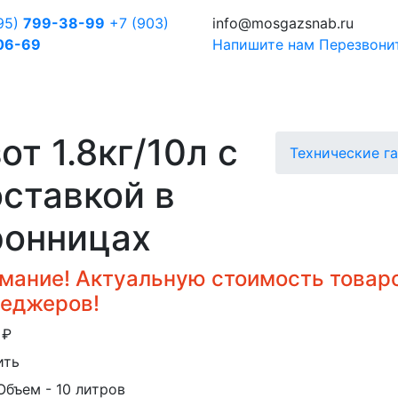
95)
799-38-99
+7 (903)
info@mosgazsnab.ru
06-69
Напишите нам
Перезвони
от 1.8кг/10л с
Технические г
ставкой в
ронницах
мание! Актуальную стоимость товаро
еджеров!
0
₽
ить
Объем
- 10 литров