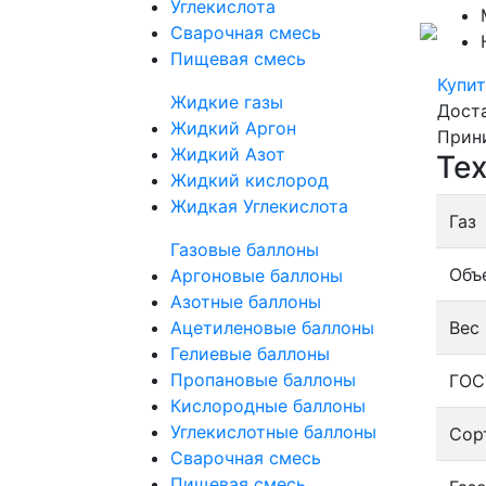
Углекислота
Сварочная смесь
Пищевая смесь
Купит
Жидкие газы
Дост
Жидкий Аргон
Прин
Жидкий Азот
Тех
Жидкий кислород
Жидкая Углекислота
Газ
Газовые баллоны
Объ
Аргоновые баллоны
Азотные баллоны
Ацетиленовые баллоны
Вес 
Гелиевые баллоны
Пропановые баллоны
ГОС
Кислородные баллоны
Углекислотные баллоны
Сор
Сварочная смесь
Пищевая смесь