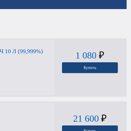
10 Л (99,999%)
1 080
₽
Купить
21 600
₽
Купить