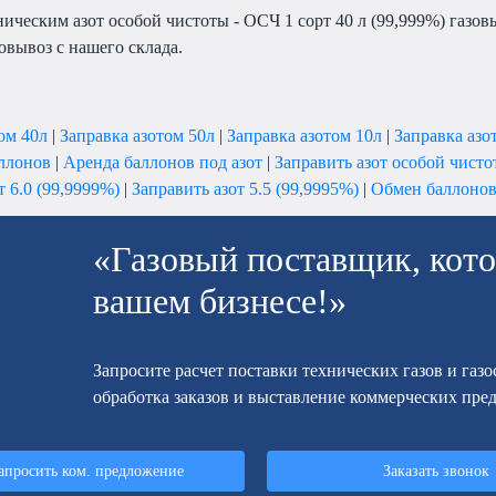
ическим азот особой чистоты - ОСЧ 1 сорт 40 л (99,999%) газо
овывоз с нашего склада.
ом 40л
|
Заправка азотом 50л
|
Заправка азотом 10л
|
Заправка азо
ллонов
|
Аренда баллонов под азот
|
Заправить азот особой чисто
т 6.0 (99,9999%)
|
Заправить азот 5.5 (99,9995%)
|
Обмен баллонов
«Газовый поставщик, кото
вашем бизнесе!»
Запросите расчет поставки технических газов и газ
обработка заказов и выставление коммерческих пре
апросить ком. предложение
Заказать звонок