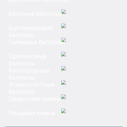
Азотные баллоны
Ацетиленовые
баллоны
Гелиевые баллоны
Пропановые
баллоны
Кислородные
баллоны
Углекислотные
баллоны
Сварочная смесь
Пищевая смесь