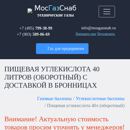
Мос
Газ
Снаб
технические газы
info@mosgazsnab.ru
+7 (495)
799-38-99
+7 (903)
589-06-69
Напишите нам
Перезвонить
Газ для предприятия
ПИЩЕВАЯ УГЛЕКИСЛОТА 40
ЛИТРОВ (ОБОРОТНЫЙ) С
ДОСТАВКОЙ В БРОННИЦАХ
Газовые баллоны
Углекислотные баллоны
Пищевая углекислота 40л (оборотный)
Внимание! Актуальную стоимость
товаров просим уточнять у менеджеров!