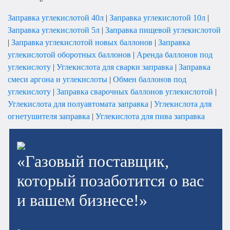
Заправка углекислотой 40л
|
Заправка углекислотой 10л
|
Заправка углекислотой 5л
|
Заправка пищевой углекислотой
|
Заправка углекислотой новых баллонов
|
Заправка
углекислотой оборотных баллонов
|
Аренда баллонов под
углекислоту
|
Углекислота для сварки заправка
|
Заправка
смеси аргона и углекислоты
|
Обмен баллонов под
углекислоту
|
Заправка сварочных баллонов углекислотой
|
Углекислота для полуавтомата заправка
|
Углекислота для
огнетушителя заправка
|
Углекислота для пива заправка
«Газовый поставщик,
который позаботится о вас
и вашем бизнесе!»