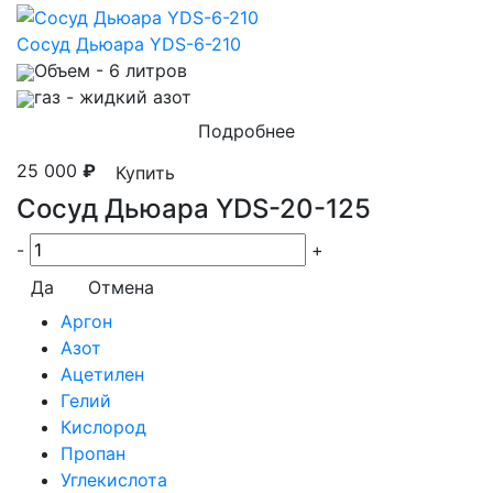
Сосуд Дьюара YDS-6-210
Объем
- 6 литров
газ
- жидкий азот
Подробнее
25 000
₽
Купить
Сосуд Дьюара YDS-20-125
-
+
Да
Отмена
Аргон
Азот
Ацетилен
Гелий
Кислород
Пропан
Углекислота