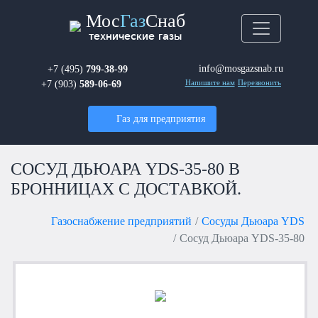
Мос
Газ
Снаб
технические газы
info@mosgazsnab.ru
+7 (495)
799-38-99
+7 (903)
589-06-69
Напишите нам
Перезвонить
Газ для предприятия
СОСУД ДЬЮАРА YDS-35-80 В
БРОННИЦАХ С ДОСТАВКОЙ.
Газоснабжение предприятий
Сосуды Дьюара YDS
Сосуд Дьюара YDS-35-80