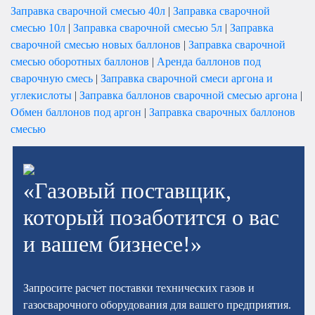
Заправка сварочной смесью 40л
|
Заправка сварочной
смесью 10л
|
Заправка сварочной смесью 5л
|
Заправка
сварочной смесью новых баллонов
|
Заправка сварочной
смесью оборотных баллонов
|
Аренда баллонов под
сварочную смесь
|
Заправка сварочной смеси аргона и
углекислоты
|
Заправка баллонов сварочной смесью аргона
|
Обмен баллонов под аргон
|
Заправка сварочных баллонов
смесью
«Газовый поставщик,
который позаботится о вас
и вашем бизнесе!»
Запросите расчет поставки технических газов и
газосварочного оборудования для вашего предприятия.