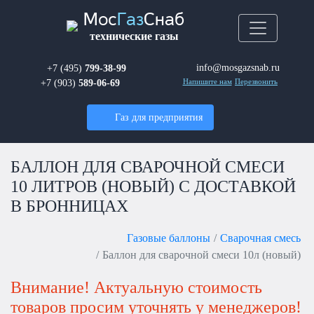
Мос
Газ
Снаб
технические газы
info@mosgazsnab.ru
+7 (495)
799-38-99
+7 (903)
589-06-69
Напишите нам
Перезвонить
Газ для предприятия
БАЛЛОН ДЛЯ СВАРОЧНОЙ СМЕСИ
10 ЛИТРОВ (НОВЫЙ) С ДОСТАВКОЙ
В БРОННИЦАХ
Газовые баллоны
Сварочная смесь
Баллон для сварочной смеси 10л (новый)
Внимание! Актуальную стоимость
товаров просим уточнять у менеджеров!