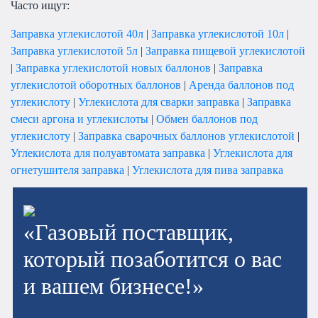
Часто ищут:
Заправка углекислотой 40л
|
Заправка углекислотой 10л
|
Заправка углекислотой 5л
|
Заправка пищевой углекислотой
|
Заправка углекислотой новых баллонов
|
Заправка
углекислотой оборотных баллонов
|
Аренда баллонов под
углекислоту
|
Углекислота для сварки заправка
|
Заправка
смеси аргона и углекислоты
|
Обмен баллонов под
углекислоту
|
Заправка сварочных баллонов углекислотой
|
Углекислота для полуавтомата заправка
|
Углекислота для
огнетушителя заправка
|
Углекислота для пива заправка
«Газовый поставщик,
который позаботится о вас
и вашем бизнесе!»