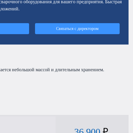
осварочного оборудования для вашего предприятия. Быстрая
дложений.
Связаться с директором
чается небольшой массой и длительным хранением.
36 900
₽