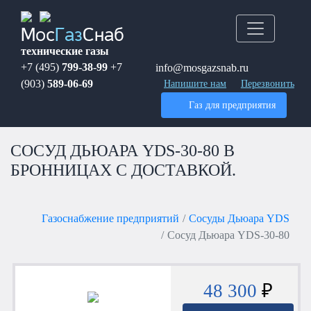
Мос
Газ
Снаб
технические газы
+7 (495)
799-38-99
+7
info@mosgazsnab.ru
(903)
589-06-69
Напишите нам
Перезвонить
Газ для предприятия
СОСУД ДЬЮАРА YDS-30-80 В
БРОННИЦАХ С ДОСТАВКОЙ.
Газоснабжение предприятий
Сосуды Дьюара YDS
Сосуд Дьюара YDS-30-80
48 300
₽